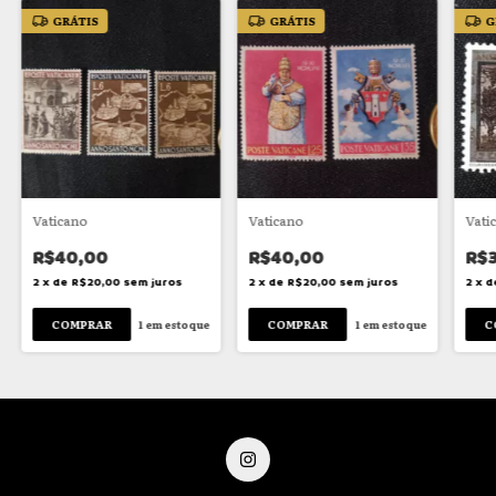
GRÁTIS
GRÁTIS
G
Vaticano
Vaticano
Vati
R$40,00
R$40,00
R$
2
x
de
R$20,00
sem juros
2
x
de
R$20,00
sem juros
2
x
d
1
em estoque
1
em estoque