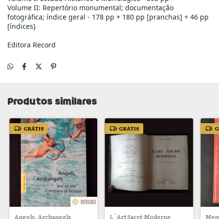
Volume II: Repertório monumental; documentação
fotográfica; índice geral - 178 pp + 180 pp [pranchas] + 46 pp
[índices}
Editora Record
Produtos similares
GRÁTIS
GRÁTIS
G
Angels, Archangels
L´Art Sacré Moderne
Memó