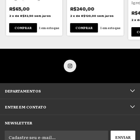
Igre
R$65,00
R$240,00
R$
2
x
de
R$32,50
sem juros
2
x
de
R$120,00
sem juros
2
x
d
1
em estoque
1
em estoque
DEPARTAMENTOS
ENTRE EM CONTATO
NEWSLETTER