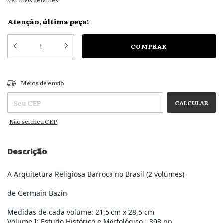
Ver mais detalhes
Atenção, última peça!
ALTERAR CEP
Entregas para o CEP:
Meios de envio
CALCULAR
Não sei meu CEP
Descrição
A Arquitetura Religiosa Barroca no Brasil (2 volumes)
de Germain Bazin
Medidas de cada volume: 21,5 cm x 28,5 cm
Volume I: Estudo Histórico e Morfológico - 398 pp