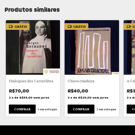
Produtos similares
GRÁTIS
GRÁTIS
G
Dialogues des Carmélites
Chuva criadeira
A Ca
R$70,00
R$40,00
R$3
2
x
de
R$35,00
sem juros
2
x
de
R$20,00
sem juros
2
x
d
1
em estoque
1
em estoque