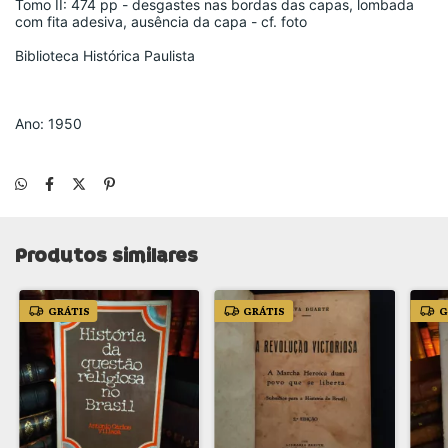
Tomo II: 474 pp - desgastes nas bordas das capas, lombada
com fita adesiva, ausência da capa - cf. foto
Biblioteca Histórica Paulista
Ano: 1950
Produtos similares
GRÁTIS
GRÁTIS
G