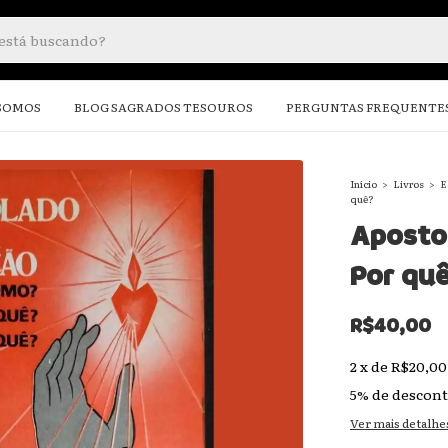
SOMOS
BLOG SAGRADOS TESOUROS
PERGUNTAS FREQUENTE
Início
>
Livros
>
E
quê?
Aposto
Por quê
R$40,00
2
x
de
R$20,00
5% de descon
Ver mais detalhe