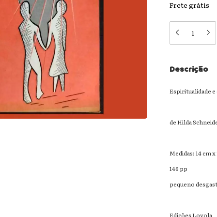
Frete grátis
Descrição
Espiritualidade e
de Hilda Schneid
Medidas: 14 cm x
146 pp
pequeno desgaste 
Edições Loyola