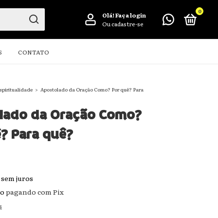
0
Olá!
Faça login
Ou cadastre-se
S
CONTATO
spiritualidade
>
Apostolado da Oração Como? Por quê? Para
lado da Oração Como?
? Para quê?
sem juros
to
pagando com Pix
s