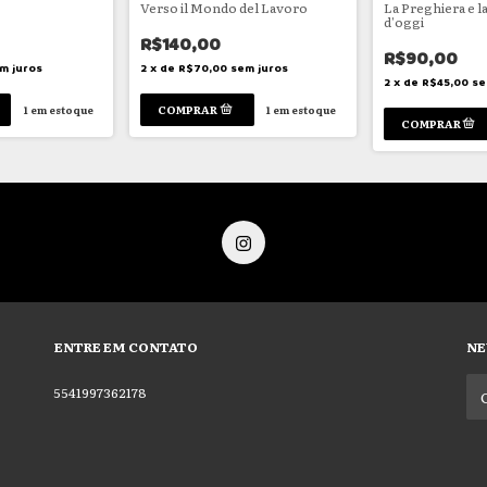
Verso il Mondo del Lavoro
La Preghiera e l
d'oggi
R$140,00
R$90,00
m juros
2
x
de
R$70,00
sem juros
2
x
de
R$45,00
se
1
em estoque
1
em estoque
ENTRE EM CONTATO
NE
5541997362178