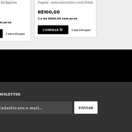
a Religiosa
Papini - meu encontro com Deus
A vida feliz
R$100,00
R$65,00
2
x
de
R$50,00
sem juros
2
x
de
R$32,50
se
m juros
1
em estoque
1
em estoque
WSLETTER