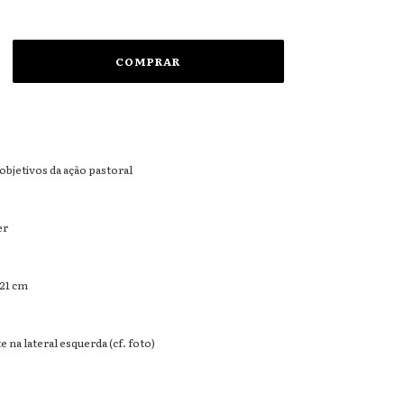
 objetivos da ação pastoral
er
 21 cm
na lateral esquerda (cf. foto)