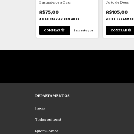
le dans le monde
Ensinai-nos a Orar
João de Deus
R$75,00
R$105,00
m juros
2
x
de
R$37,50
sem juros
2
x
de
R$52,50
se
1
em estoque
1
em estoque
DEPARTAMENTOS
Início
Todos os itens!
Quem Somos