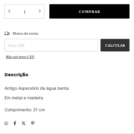
ALTERAR CEP
Entregas para o CEP:
Meios de envio
CALCULAR
Não sei meu CEP
Descrição
Antigo Aspersório de água benta
Em metal e madeira
Comprimento: 21 cm