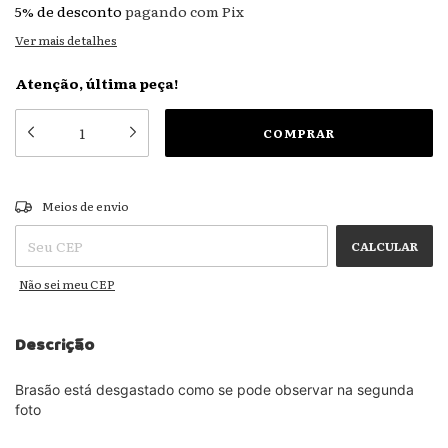
5% de desconto
pagando com Pix
Ver mais detalhes
Atenção, última peça!
ALTERAR CEP
Entregas para o CEP:
Meios de envio
CALCULAR
Não sei meu CEP
Descrição
Brasão está desgastado como se pode observar na segunda
foto