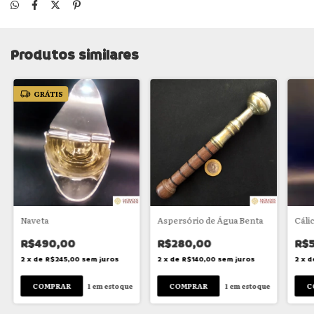
Produtos similares
GRÁTIS
Naveta
Aspersório de Água Benta
Cáli
R$490,00
R$280,00
R$
2
x
de
R$245,00
sem juros
2
x
de
R$140,00
sem juros
2
x
d
1
em estoque
1
em estoque