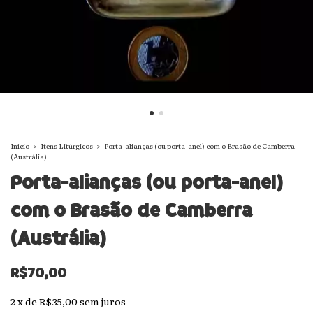
Início
>
Itens Litúrgicos
>
Porta-alianças (ou porta-anel) com o Brasão de Camberra
(Austrália)
Porta-alianças (ou porta-anel)
com o Brasão de Camberra
(Austrália)
R$70,00
2
x
de
R$35,00
sem juros