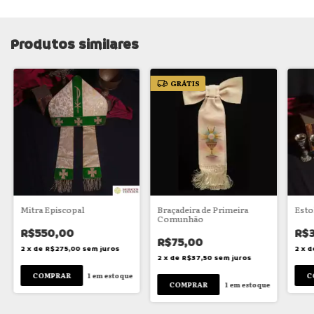
Produtos similares
GRÁTIS
Mitra Episcopal
Braçadeira de Primeira
Esto
Comunhão
R$550,00
R$
R$75,00
2
x
de
R$275,00
sem juros
2
x
d
2
x
de
R$37,50
sem juros
1
em estoque
1
em estoque