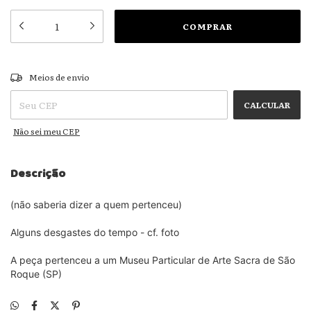
ALTERAR CEP
Entregas para o CEP:
Meios de envio
CALCULAR
Não sei meu CEP
Descrição
(não saberia dizer a quem pertenceu)
Alguns desgastes do tempo - cf. foto
A peça pertenceu a um Museu Particular de Arte Sacra de São
Roque (SP)