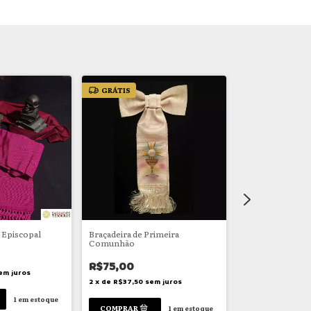
GRÁTIS
GRÁTIS
a Episcopal
Braçadeira de Primeira
Comunhão
R$75,00
em juros
Casula Romana 
2
x
de
R$37,50
sem juros
R$3.000,00
1
em estoque
1
em estoque