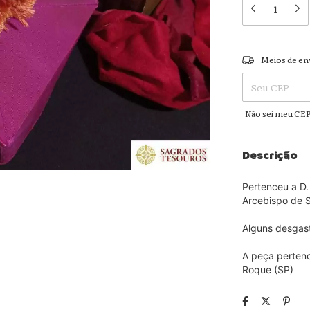
Entregas para o
Meios de en
Não sei meu CE
Descrição
Pertenceu a D.
Arcebispo de S
Alguns desgast
A peça pertenc
Roque (SP)