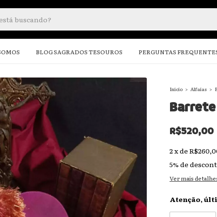
SOMOS
BLOG SAGRADOS TESOUROS
PERGUNTAS FREQUENTE
Início
>
Alfaias
>
B
Barrete
R$520,00
2
x
de
R$260,0
5% de descon
Ver mais detalhe
Atenção, últ