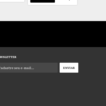
2
x
de
R$1.500,00
WSLETTER