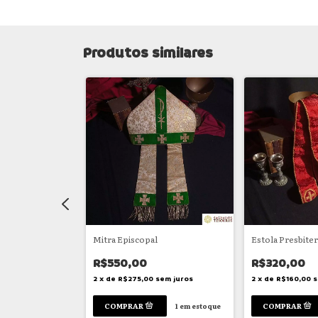
Produtos similares
al
Mitra Episcopal
Estola Presbiter
R$550,00
R$320,00
sem juros
2
x
de
R$275,00
sem juros
2
x
de
R$160,00
s
1
em estoque
1
em estoque