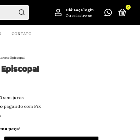
0
Olá!
Faça login
Ou cadastre-se
S
CONTATO
arrete Episcopal
 Episcopal
0
sem juros
to
pagando com Pix
s
ima peça!