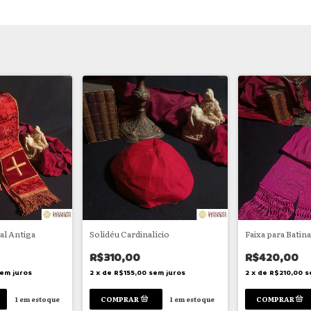
al Antiga
Solidéu Cardinalício
Faixa para Batin
R$310,00
R$420,00
em juros
2
x
de
R$155,00
sem juros
2
x
de
R$210,00
s
1
em estoque
1
em estoque