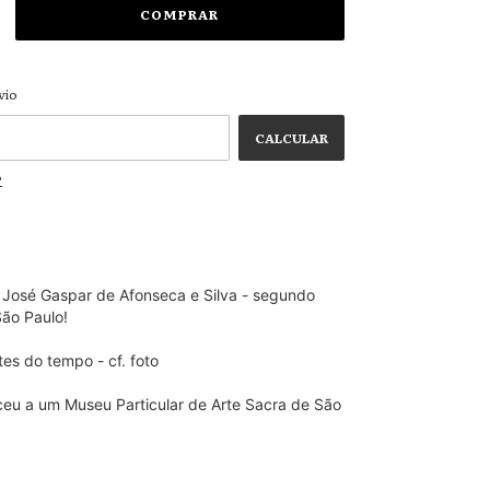
ALTERAR CEP
 CEP:
vio
CALCULAR
P
 José Gaspar de Afonseca e Silva - segundo
ão Paulo!
es do tempo - cf. foto
eu a um Museu Particular de Arte Sacra de São