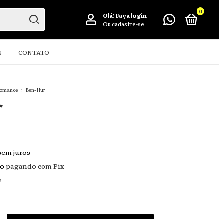
0
Olá!
Faça login
Ou cadastre-se
S
CONTATO
omance
>
Ben-Hur
r
sem juros
to
pagando com Pix
s