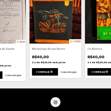
s de Dante
Memórias de um Burro
Os Noivos
R$40,00
R$40,00
2
x
de
R$20,00
sem juros
2
x
de
R$20,00
se
em juros
1
em estoque
1
em estoque