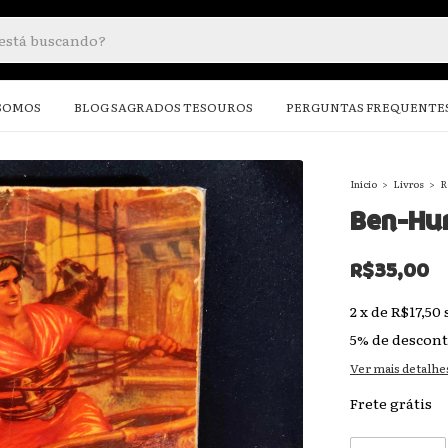
SOMOS
BLOG SAGRADOS TESOUROS
PERGUNTAS FREQUENTE
Início
>
Livros
>
R
Ben-Hu
R$35,00
2
x
de
R$17,50
5% de descon
Ver mais detalhe
Frete grátis