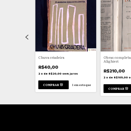
z
Chuva criadeira
Obras completa
Alighieri
R$40,00
R$210,00
em juros
2
x
de
R$20,00
sem juros
2
x
de
R$105,00
s
1
em estoque
1
em estoque