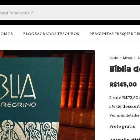
SOMOS
BLOG SAGRADOS TESOUROS
PERGUNTAS FREQUENTE
Início
>
Livros
>
B
Bíblia 
R$145,00
2
x
de
R$72,50
5% de descon
Ver mais detalhe
Frete grátis
Atenção, últ