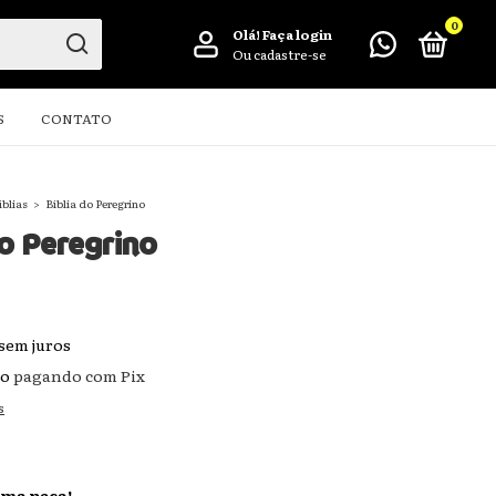
0
Olá!
Faça login
Ou cadastre-se
S
CONTATO
íblias
>
Bíblia do Peregrino
do Peregrino
sem juros
to
pagando com Pix
s
ima peça!