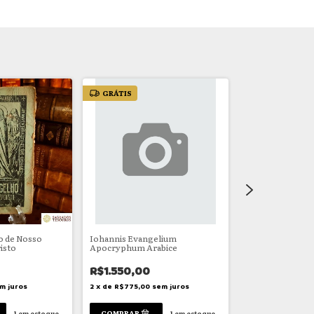
GRÁTIS
GRÁTIS
o de Nosso
Iohannis Evangelium
Novo Testamento
isto
Apocryphum Arabice
Popular
R$1.550,00
R$290,00
m juros
2
x
de
R$775,00
sem juros
2
x
de
R$145,00
se
1
em estoque
1
em estoque