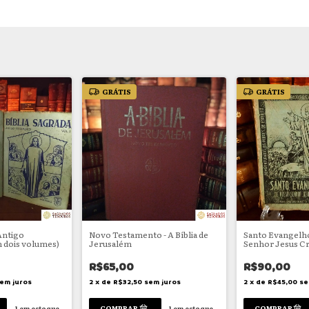
GRÁTIS
GRÁTIS
 Antigo
Novo Testamento - A Bíblia de
Santo Evangelh
 dois volumes)
Jerusalém
Senhor Jesus Cr
R$65,00
R$90,00
em juros
2
x
de
R$32,50
sem juros
2
x
de
R$45,00
se
1
em estoque
1
em estoque