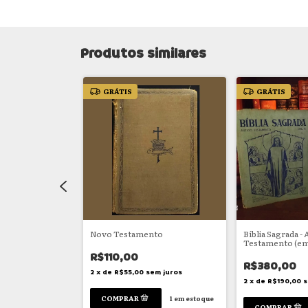
Produtos similares
GRÁTIS
GRÁTIS
o em Iídiche
Novo Testamento
Bíblia Sagrada -
Testamento (em
R$110,00
R$380,00
em juros
2
x
de
R$55,00
sem juros
2
x
de
R$190,00
s
1
em estoque
1
em estoque