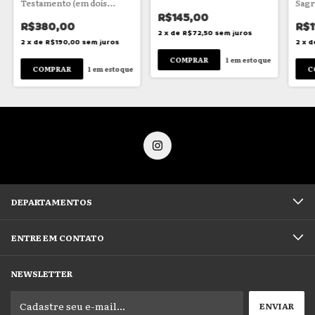
Testamento (em dois
Sagr
volumes)
R$145,00
R$380,00
R$1
2
x
de
R$72,50
sem juros
2
x
de
R$190,00
sem juros
2
x
d
1
em estoque
1
em estoque
DEPARTAMENTOS
ENTRE EM CONTATO
NEWSLETTER