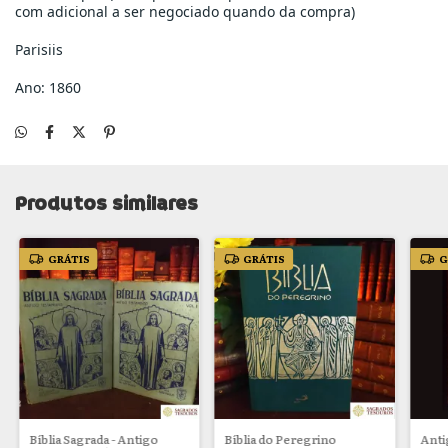
com adicional a ser negociado quando da compra)
Parisiis
Ano: 1860
Produtos similares
GRÁTIS
GRÁTIS
G
Bíblia Sagrada - Antigo
Bíblia do Peregrino
Anti