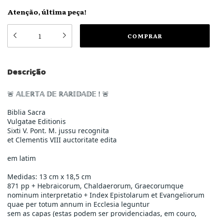
Atenção, última peça!
Descrição
🚨 𝔸𝕃𝔼ℝ𝕋𝔸 𝔻𝔼 ℝ𝔸ℝ𝕀𝔻𝔸𝔻𝔼 ! 🚨
Biblia Sacra
Vulgatae Editionis
Sixti V. Pont. M. jussu recognita
et Clementis VIII auctoritate edita
em latim
Medidas: 13 cm x 18,5 cm
871 pp + Hebraicorum, Chaldaerorum, Graecorumque
nominum interpretatio + Index Epistolarum et Evangeliorum
quae per totum annum in Ecclesia leguntur
sem as capas (estas podem ser providenciadas, em couro,