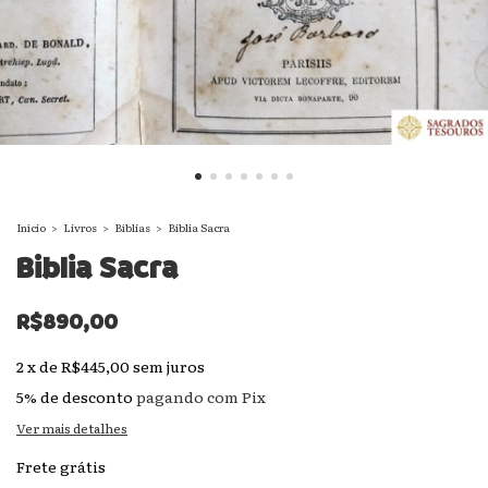
Início
>
Livros
>
Bíblias
>
Biblia Sacra
Biblia Sacra
R$890,00
2
x
de
R$445,00
sem juros
5% de desconto
pagando com Pix
Ver mais detalhes
Frete grátis