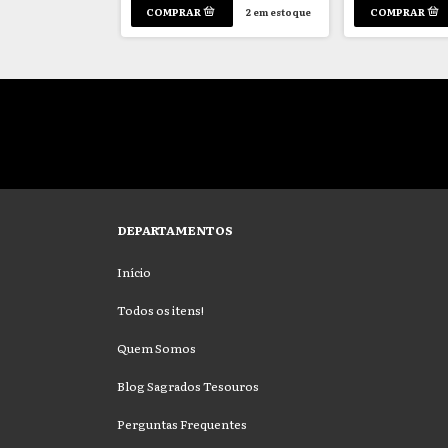
1
em estoque
2
em estoque
DEPARTAMENTOS
Início
Todos os itens!
Quem Somos
Blog Sagrados Tesouros
Perguntas Frequentes