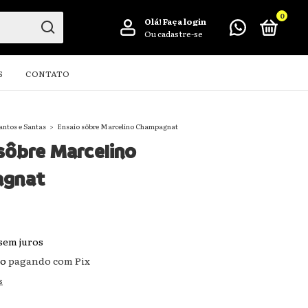
0
Olá!
Faça login
Ou cadastre-se
S
CONTATO
antos e Santas
>
Ensaio sôbre Marcelino Champagnat
sôbre Marcelino
gnat
sem juros
to
pagando com Pix
s