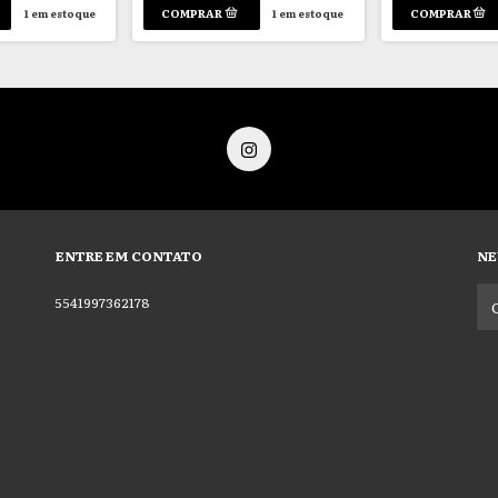
1
em estoque
1
em estoque
ENTRE EM CONTATO
NE
5541997362178