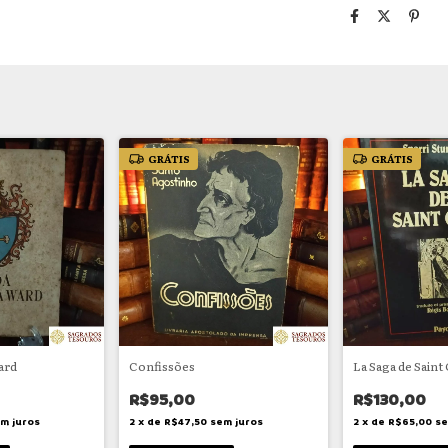
GRÁTIS
GRÁTIS
ard
Confissões
La Saga de Saint 
R$95,00
R$130,00
m juros
2
x
de
R$47,50
sem juros
2
x
de
R$65,00
se