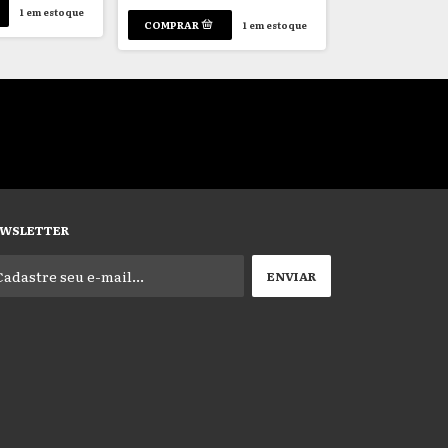
1
em estoque
1
em estoque
WSLETTER