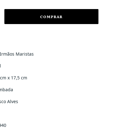
Irmãos Maristas
l
 cm x 17,5 cm
ombada
sco Alves
940