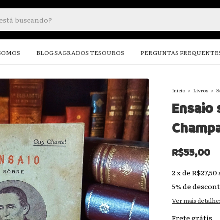
SOMOS
BLOG SAGRADOS TESOUROS
PERGUNTAS FREQUENTE
Início
>
Livros
>
S
Ensaio 
Champa
R$55,00
2
x
de
R$27,50
5% de descon
Ver mais detalhe
Frete grátis