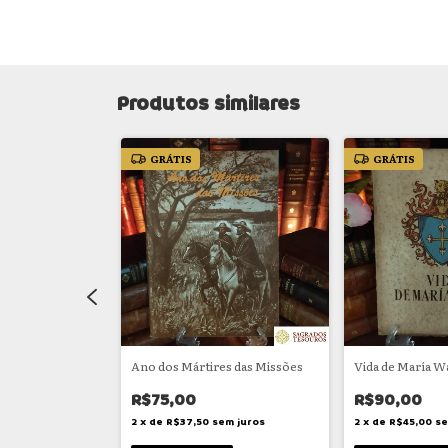
Produtos similares
GRÁTIS
GRÁTIS
Ano dos Mártires das Missões
Vida de María W
R$75,00
R$90,00
m juros
2
x
de
R$37,50
sem juros
2
x
de
R$45,00
se