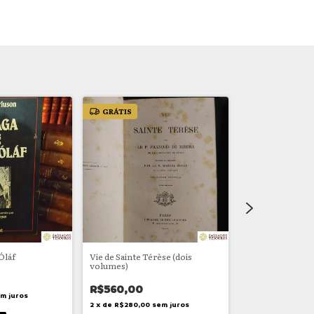
GRÁTIS
GRÁTIS
Óláf
Vie de Sainte Térèse (dois
Conjunto de 4 obr
volumes)
Espiritualidade 
francês
R$560,00
R$290,00
m juros
2
x
de
R$280,00
sem juros
2
x
de
R$145,00
se