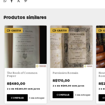
Produtos similares
GRÁTIS
GRÁTIS
G
The Book of Common
Paroissien Romain
Nouv
Prayer
Rom
R$170,00
R$480,00
R$
2
x
de
R$85,00
sem juros
2
x
de
R$240,00
sem juros
2
x
d
1
em estoque
1
em estoque