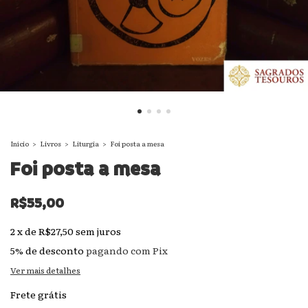
Início
>
Livros
>
Liturgia
>
Foi posta a mesa
Foi posta a mesa
R$55,00
2
x
de
R$27,50
sem juros
5% de desconto
pagando com Pix
Ver mais detalhes
Frete grátis