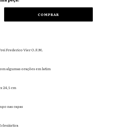
rei Frederico Vier O.F.M.
com algumas orações em latim
 x 24,5 cm
po nas capas
clesiástica