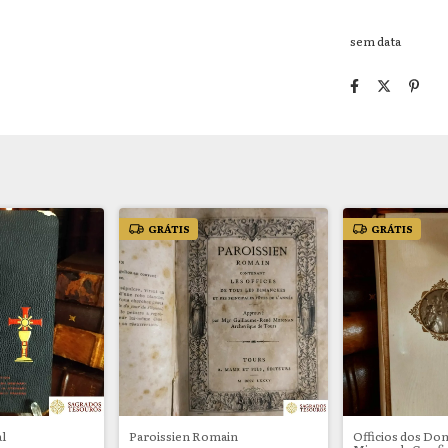
sem data
GRÁTIS
GRÁTIS
l
Paroissien Romain
Officios dos Do