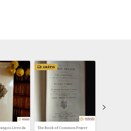
GRÁTIS
GRÁTIS
mingos Livro da
The Book of Common Prayer
Nouveau Parois