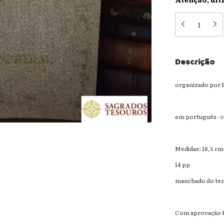
Descrição
organizado por F
em português - 
Medidas: 16,5 cm
14 pp
manchado do tem
Com aprovação E