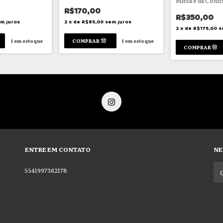
Missa e da Confi
R$170,00
R$350,00
m juros
2
x
de
R$85,00
sem juros
2
x
de
R$175,00
s
1
em estoque
1
em estoque
ENTRE EM CONTATO
NE
5541997362178