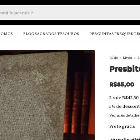
SOMOS
BLOG SAGRADOS TESOUROS
PERGUNTAS FREQUENTE
Início
>
Livros
>
L
Presbit
R$85,00
2
x
de
R$42,50
5% de descon
Ver mais detalhe
Frete grátis
Atenção, últ