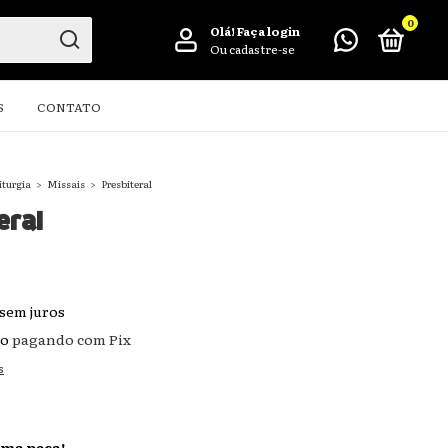
0
Olá!
Faça login
Ou cadastre-se
S
CONTATO
iturgia
>
Missais
>
Presbiteral
eral
sem juros
to
pagando com Pix
s
ima peça!