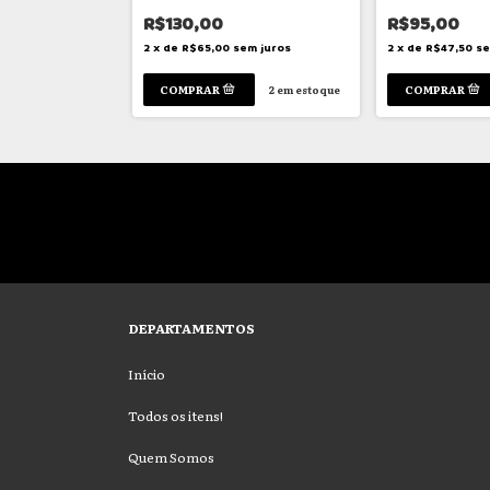
R$130,00
R$95,00
em juros
2
x
de
R$65,00
sem juros
2
x
de
R$47,50
se
1
em estoque
2
em estoque
DEPARTAMENTOS
Início
Todos os itens!
Quem Somos