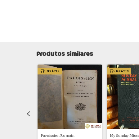
Produtos similares
GRÁTIS
GRÁTIS
l "Ave-Maria"
Paroissien Romain
My Sunday Missa