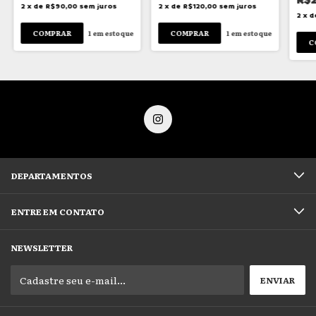
2
x
de
R$90,00
sem juros
2
x
de
R$120,00
sem juros
2
x
d
1
em estoque
1
em estoque
DEPARTAMENTOS
ENTRE EM CONTATO
NEWSLETTER