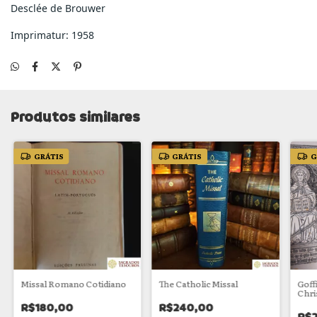
Desclée de Brouwer
Imprimatur: 1958
Produtos similares
GRÁTIS
GRÁTIS
G
Missal Romano Cotidiano
The Catholic Missal
Goff
Chri
R$180,00
R$240,00
R$