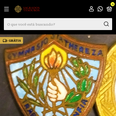
0
GRÁTIS