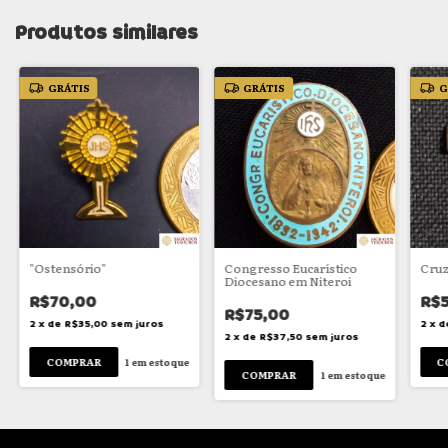
Produtos similares
GRÁTIS
GRÁTIS
G
"Ostensório"
Congresso Eucarístico
Cruz
Diocesano em Niteroi
R$70,00
R$5
R$75,00
2
x
de
R$35,00
sem juros
2
x
d
2
x
de
R$37,50
sem juros
1
em estoque
1
em estoque