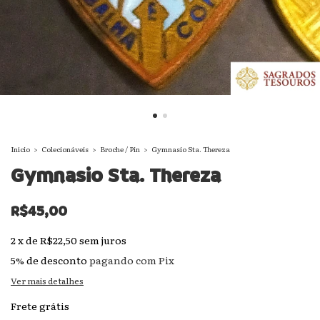
Início
>
Colecionáveis
>
Broche / Pin
>
Gymnasio Sta. Thereza
Gymnasio Sta. Thereza
R$45,00
2
x
de
R$22,50
sem juros
5% de desconto
pagando com Pix
Ver mais detalhes
Frete grátis