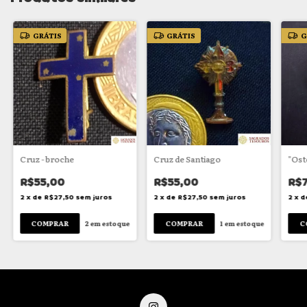
GRÁTIS
GRÁTIS
G
Cruz - broche
Cruz de Santiago
"Ost
R$55,00
R$55,00
R$
2
x
de
R$27,50
sem juros
2
x
de
R$27,50
sem juros
2
x
d
2
em estoque
1
em estoque