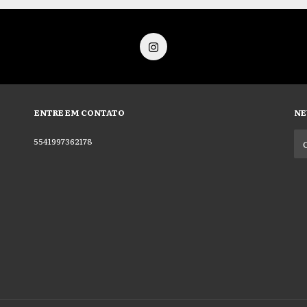
ENTRE EM CONTATO
NE
5541997362178