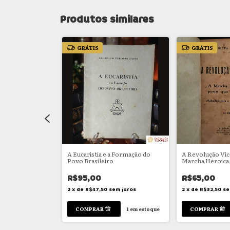
Produtos similares
GRÁTIS
GRÁTIS
de D. Pedro II
A Eucaristia e a Formação do
A Revolução Vict
Povo Brasileiro
Marcha Heroica
se liberta (Subsí
História do Brasi
R$95,00
R$65,00
m juros
2
x
de
R$47,50
sem juros
2
x
de
R$32,50
se
1
em estoque
1
em estoque