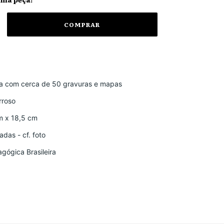
da com cerca de 50 gravuras e mapas
rroso
m x 18,5 cm
das - cf. foto
agógica Brasileira
a