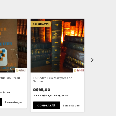
GRÁTIS
GRÁTIS
tual do Brasil
D. Pedro I e a Marquesa de
História da Ques
Santos
Brasil
R$95,00
R$55,00
m juros
2
x
de
R$47,50
sem juros
2
x
de
R$27,50
se
1
em estoque
1
em estoque