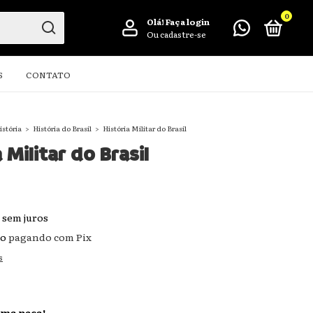
0
Olá!
Faça login
Ou cadastre-se
S
CONTATO
istória
>
História do Brasil
>
História Militar do Brasil
 Militar do Brasil
sem juros
to
pagando com Pix
s
ima peça!