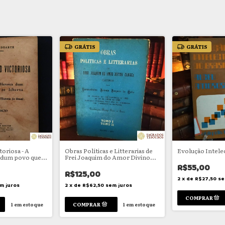
GRÁTIS
GRÁTIS
oriosa - A
Obras Políticas e Litterarias de
Evolução Intelec
 dum povo que
Frei Joaquim do Amor Divino
dios para a
Caneca
R$55,00
l)
R$125,00
2
x
de
R$27,50
se
m juros
2
x
de
R$62,50
sem juros
1
em estoque
1
em estoque