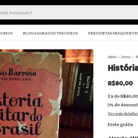
SOMOS
BLOG SAGRADOS TESOUROS
PERGUNTAS FREQUENTE
Início
>
Livros
>
H
História
R$80,00
2
x
de
R$40,00
5% de descon
Ver mais detalhe
Frete grátis
Atenção, últ