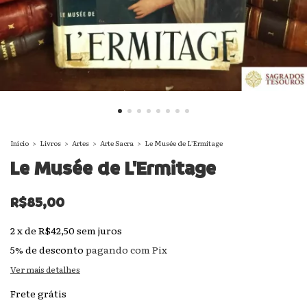
Início
>
Livros
>
Artes
>
Arte Sacra
>
Le Musée de L'Ermitage
Le Musée de L'Ermitage
R$85,00
2
x
de
R$42,50
sem juros
5% de desconto
pagando com Pix
Ver mais detalhes
Frete grátis