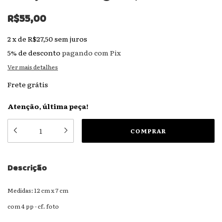
R$55,00
2
x
de
R$27,50
sem juros
5% de desconto
pagando com Pix
Ver mais detalhes
Frete grátis
Atenção, última peça!
Descrição
Medidas: 12 cm x 7 cm
com 4 pp - cf. foto