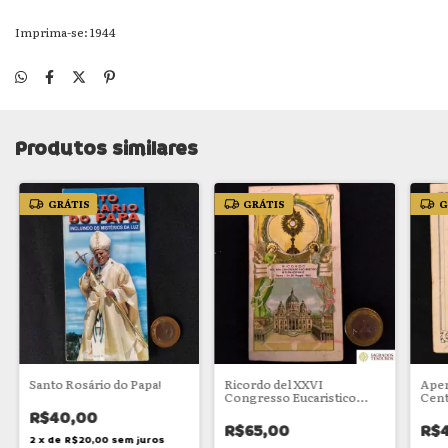
Imprima-se: 1944
Produtos similares
GRÁTIS
GRÁTIS
G
Santo Rosário do Papa!
Ricordo del XXVI
Aper
Congresso Eucaristico
Cent
Internazionale
Mila
R$40,00
R$65,00
R$
2
x
de
R$20,00
sem juros