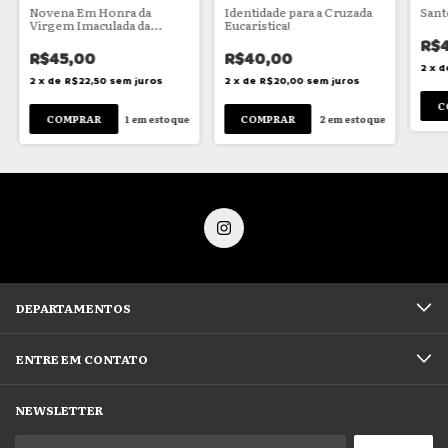
Novena Em Honra da
Identidade para a Cruzada
Sant
Virgem Imaculada da
Eucarística!
Medalha Milagrosa
R$
R$45,00
R$40,00
2
x
d
2
x
de
R$22,50
sem juros
2
x
de
R$20,00
sem juros
1
em estoque
2
em estoque
DEPARTAMENTOS
ENTRE EM CONTATO
NEWSLETTER