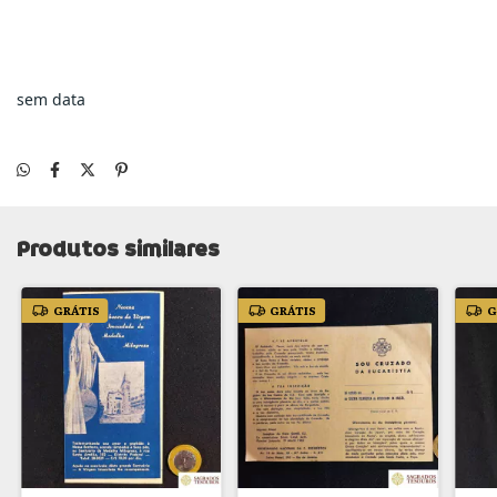
sem data
Produtos similares
GRÁTIS
GRÁTIS
G