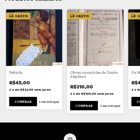
GRÁTIS
GRÁTIS
G
Fabíola
Obras completas de Dante
Os N
Alighieri
R$45,00
R$
R$210,00
2
x
de
R$22,50
sem juros
2
x
d
2
x
de
R$105,00
sem juros
1
em estoque
1
em estoque