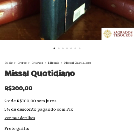
Início
>
Livros
>
Liturgia
>
Missais
>
Missal Quotidiano
Missal Quotidiano
R$200,00
2
x
de
R$100,00
sem juros
5% de desconto
pagando com Pix
Ver mais detalhes
Frete grátis