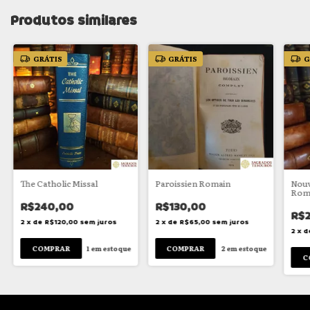
Produtos similares
GRÁTIS
GRÁTIS
G
The Catholic Missal
Paroissien Romain
Nouv
Rom
R$240,00
R$130,00
R$
2
x
de
R$120,00
sem juros
2
x
de
R$65,00
sem juros
2
x
d
1
em estoque
2
em estoque