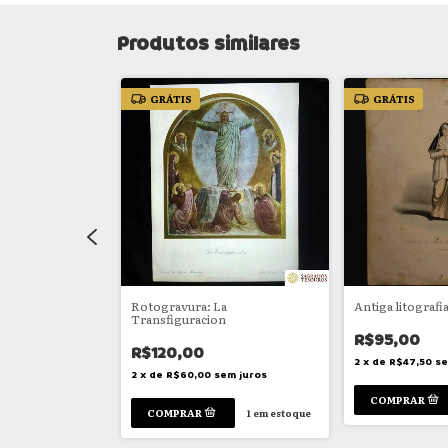
Produtos similares
GRÁTIS
GRÁTIS
ssa Senhora
Rotogravura: La
Antiga litografi
Transfiguracion
R$95,00
R$120,00
em juros
2
x
de
R$47,50
se
2
x
de
R$60,00
sem juros
1
em estoque
1
em estoque