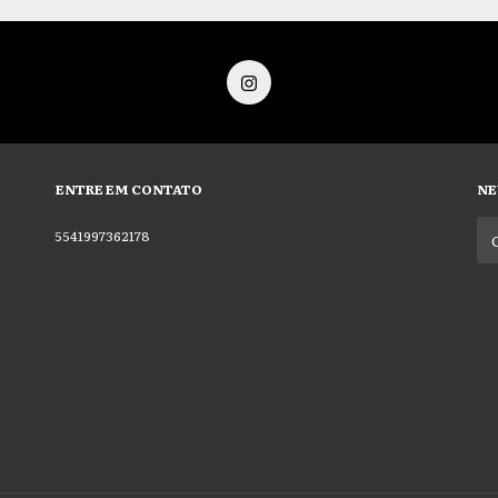
ENTRE EM CONTATO
NE
5541997362178