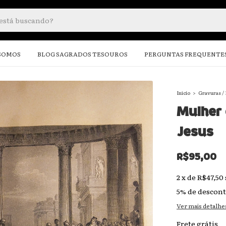
SOMOS
BLOG SAGRADOS TESOUROS
PERGUNTAS FREQUENTE
Início
>
Gravuras /
Mulher 
Jesus
R$95,00
2
x
de
R$47,50
5% de descon
Ver mais detalhe
Frete grátis