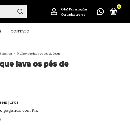
0
Olá!
Faça login
Ou cadastre-se
S
CONTATO
 Estampa
>
Mulher que lava os pés de Jesus
que lava os pés de
sem juros
to
pagando com Pix
s