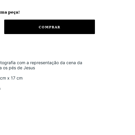
ima peça!
 litografia com a representação da cena da
a os pés de Jesus
 cm x 17 cm
a