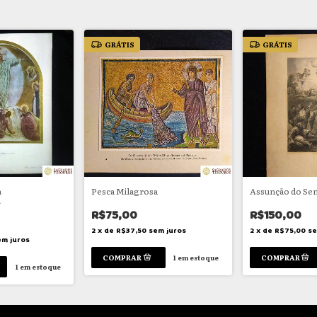
GRÁTIS
GRÁTIS
a
Pesca Milagrosa
Assunção do Se
n
R$75,00
R$150,00
2
x
de
R$37,50
sem juros
2
x
de
R$75,00
se
em juros
1
em estoque
1
em estoque