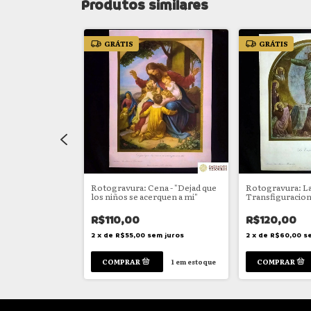
Produtos similares
GRÁTIS
GRÁTIS
e a fuga para o
Rotogravura: Cena - "Dejad que
Rotogravura: L
los niños se acerquen a mi"
Transfiguracio
R$110,00
R$120,00
em juros
2
x
de
R$55,00
sem juros
2
x
de
R$60,00
s
1
em estoque
1
em estoque