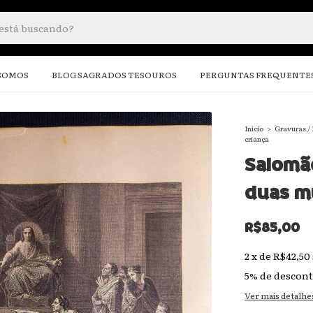
SOMOS
BLOG SAGRADOS TESOUROS
PERGUNTAS FREQUENTE
Início
>
Gravuras /
criança
Salomã
duas mu
R$85,00
2
x
de
R$42,50
5% de descon
Ver mais detalhe