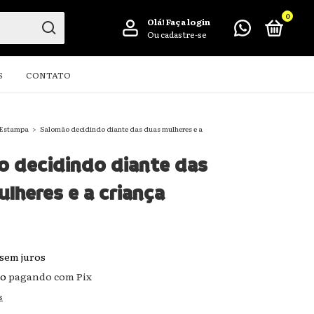
0
Olá!
Faça login
Ou cadastre-se
S
CONTATO
 Estampa
>
Salomão decidindo diante das duas mulheres e a
o decidindo diante das
lheres e a criança
sem juros
to
pagando com Pix
s