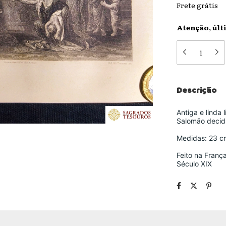
Frete grátis
Atenção, últ
Descrição
Antiga e linda
Salomão decidi
Medidas: 23 c
Feito na Franç
Século XIX