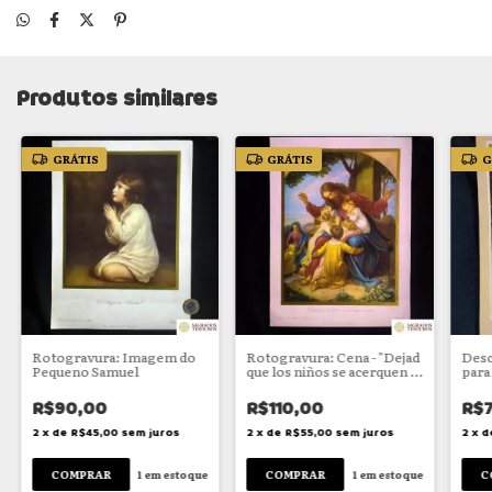
Produtos similares
GRÁTIS
GRÁTIS
G
Rotogravura: Imagem do
Rotogravura: Cena - "Dejad
Desc
Pequeno Samuel
que los niños se acerquen a
para
mi"
R$90,00
R$110,00
R$7
2
x
de
R$45,00
sem juros
2
x
de
R$55,00
sem juros
2
x
d
1
em estoque
1
em estoque