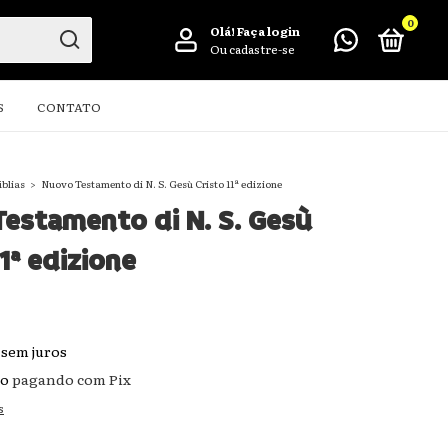
0
Olá!
Faça login
Ou cadastre-se
S
CONTATO
íblias
>
Nuovo Testamento di N. S. Gesù Cristo 11ª edizione
estamento di N. S. Gesù
11ª edizione
sem juros
to
pagando com Pix
s