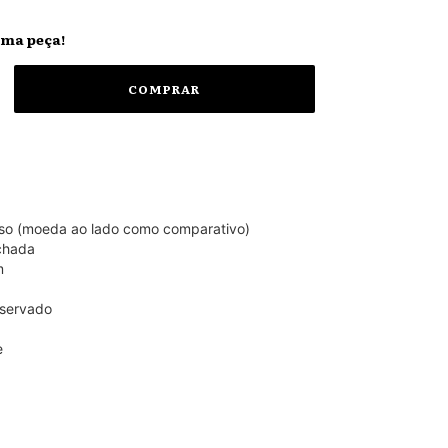
ima peça!
lso (moeda ao lado como comparativo)
chada
m
servado
e