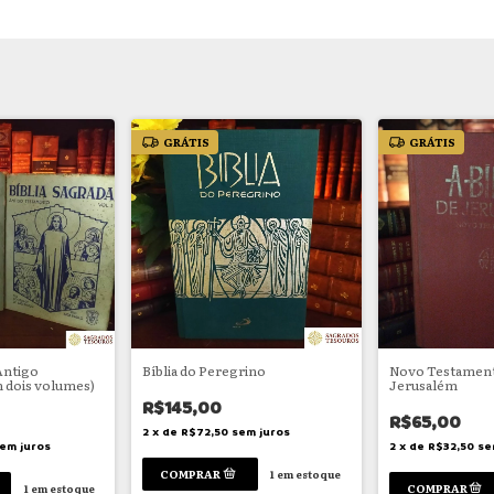
GRÁTIS
GRÁTIS
 Antigo
Bíblia do Peregrino
Novo Testamento 
 dois volumes)
Jerusalém
R$145,00
R$65,00
2
x
de
R$72,50
sem juros
em juros
2
x
de
R$32,50
se
1
em estoque
1
em estoque