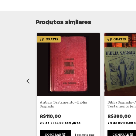
Produtos similares
GRÁTIS
GRÁTIS
a do Velho, e
Antigo Testamento - Bíblia
Bíblia Sagrada -
to
Sagrada
Testamento (em
R$110,00
R$380,00
sem juros
2
x
de
R$55,00
sem juros
2
x
de
R$190,00
s
1
em estoque
1
em estoque