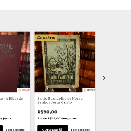
GRÁTIS
GRÁTIS
- A Bíblia de
Santo Evangelho de Nosso
Novo Testament
Senhor Jesus Cristo
R$145,00
R$90,00
2
x
de
R$72,50
se
m juros
2
x
de
R$45,00
sem juros
1
em estoque
1
em estoque