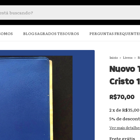
SOMOS
BLOG SAGRADOS TESOUROS
PERGUNTAS FREQUENTE
Início
>
Livros
>
B
Nuovo T
Cristo 
R$70,00
2
x
de
R$35,00
5% de descon
Ver mais detalhe
Frete grátis