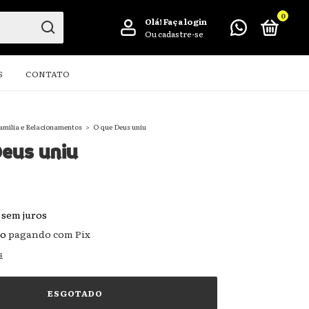
0
Olá!
Faça login
Ou cadastre-se
S
CONTATO
amília e Relacionamentos
>
O que Deus uniu
Deus uniu
sem juros
to
pagando com Pix
s