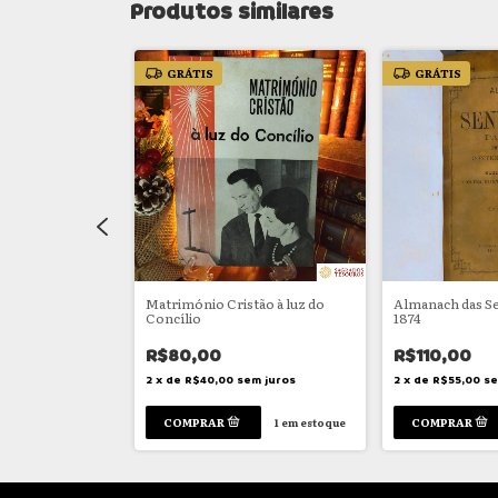
Produtos similares
GRÁTIS
GRÁTIS
a Vida
Matrimónio Cristão à luz do
Almanach das S
Concílio
1874
R$80,00
R$110,00
m juros
2
x
de
R$40,00
sem juros
2
x
de
R$55,00
se
1
em estoque
1
em estoque