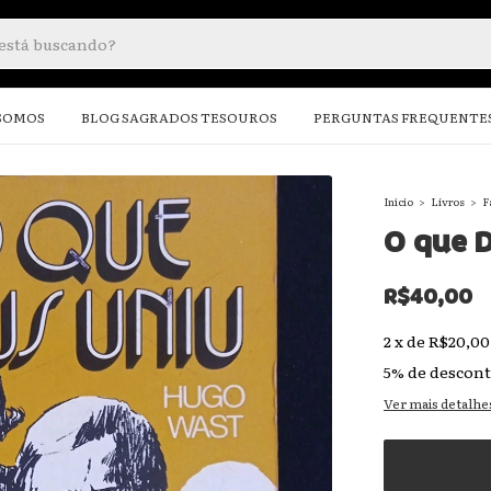
SOMOS
BLOG SAGRADOS TESOUROS
PERGUNTAS FREQUENTE
Início
>
Livros
>
F
O que 
R$40,00
2
x
de
R$20,00
5% de descon
Ver mais detalhe