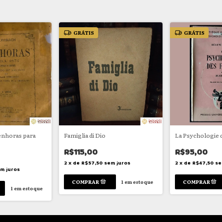
GRÁTIS
GRÁTIS
enhoras para
Famiglia di Dio
La Psychologie
R$115,00
R$95,00
2
x
de
R$57,50
sem juros
2
x
de
R$47,50
se
m juros
1
em estoque
1
em estoque