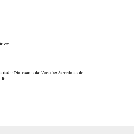
 18 cm
tariados Diocesanos das Vocações Sacerdotais de
olis