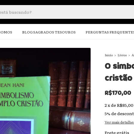
SOMOS
BLOG SAGRADOS TESOUROS
PERGUNTAS FREQUENTE
Início
>
Livros
>
A
O simb
cristão
R$170,00
2
x
de
R$85,00
5% de descon
Ver mais detalhe
Frete grátis