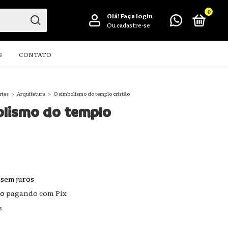
0
Olá!
Faça login
Ou cadastre-se
S
CONTATO
rtes
>
Arquitetura
>
O simbolismo do templo cristão
olismo do templo
sem juros
to
pagando com Pix
s