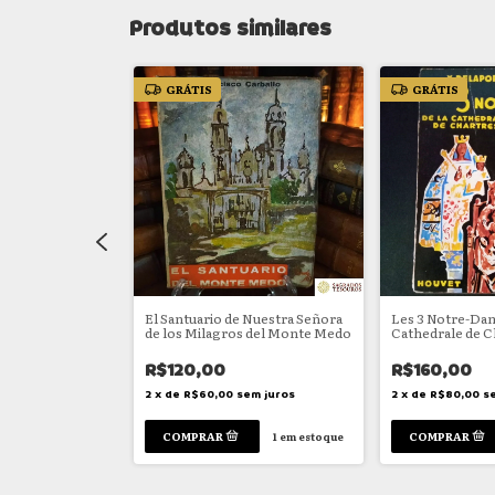
Produtos similares
GRÁTIS
GRÁTIS
e la fin du
El Santuario de Nuestra Señora
Les 3 Notre-Dam
France
de los Milagros del Monte Medo
Cathedrale de C
R$120,00
R$160,00
em juros
2
x
de
R$60,00
sem juros
2
x
de
R$80,00
s
1
em estoque
1
em estoque