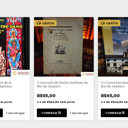
GRÁTIS
GRÁTIS
e de la
Convento de Santo Antônio do
O Convento San
hartres
Rio de Janeiro
Rio de Janeiro
R$65,00
R$45,00
em juros
2
x
de
R$32,50
sem juros
2
x
de
R$22,50
se
1
em estoque
1
em estoque