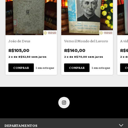
João de Deus
Verso il Mondo del Lavoro
A vid
R$105,00
R$140,00
R$6
2
x
de
R$52,50
sem juros
2
x
de
R$70,00
sem juros
2
x
d
1
em estoque
1
em estoque
DEPARTAMENTOS