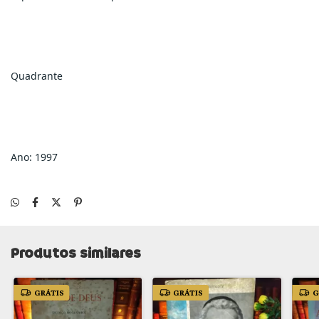
Quadrante
Ano: 1997
Produtos similares
GRÁTIS
GRÁTIS
G