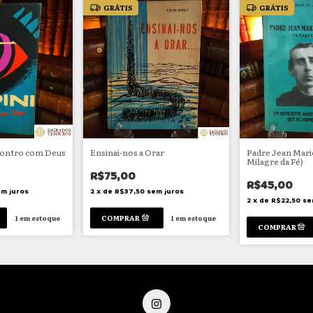
GRÁTIS
GRÁTIS
ncontro com Deus
Ensinai-nos a Orar
Padre Jean Mari
Milagre da Fé)
R$75,00
R$45,00
m juros
2
x
de
R$37,50
sem juros
2
x
de
R$22,50
se
1
em estoque
1
em estoque