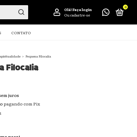
0
Olá!
Faça login
Ou cadastre-se
S
CONTATO
spiritualidade
>
Pequena Filocalia
 Filocalia
sem juros
to
pagando com Pix
s
ima peça!