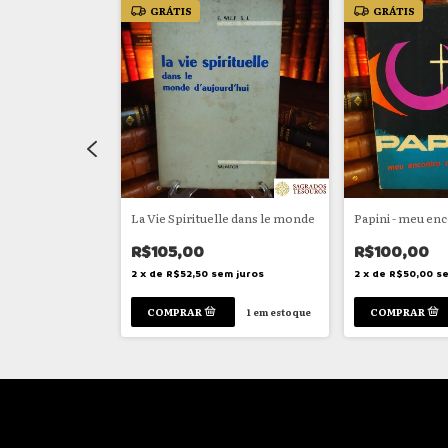
GRÁTIS
GRÁTIS
La Vie Spirituelle dans le monde
Papini - meu e
R$105,00
R$100,00
em juros
2
x
de
R$52,50
sem juros
2
x
de
R$50,00
se
1
em estoque
1
em estoque