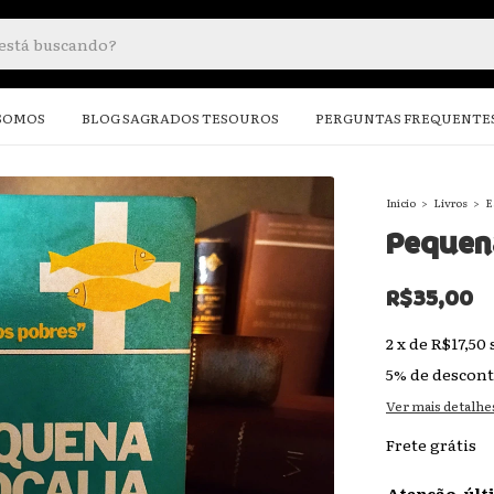
SOMOS
BLOG SAGRADOS TESOUROS
PERGUNTAS FREQUENTE
Início
>
Livros
>
E
Pequena
R$35,00
2
x
de
R$17,50
5% de descon
Ver mais detalhe
Frete grátis
Atenção, últ