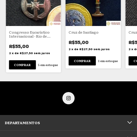
Congresso Eucarístico
Cruz de Santiago
Cruz
Internacional - Rio de
Janeiro - 1955
R$55,00
R$5
R$55,00
2
x
de
R$27,50
sem juros
2
x
d
2
x
de
R$27,50
sem juros
1
em estoque
5
em estoque
DEPARTAMENTOS