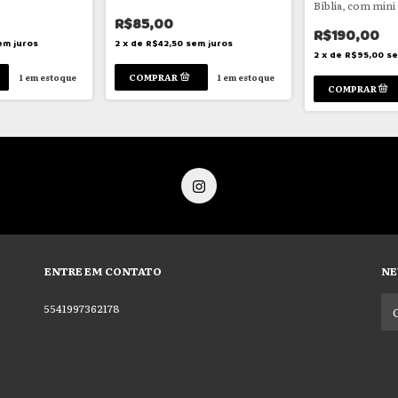
Bíblia, com mini
interior
R$85,00
R$190,00
em juros
2
x
de
R$42,50
sem juros
2
x
de
R$95,00
se
1
em estoque
1
em estoque
ENTRE EM CONTATO
NE
5541997362178