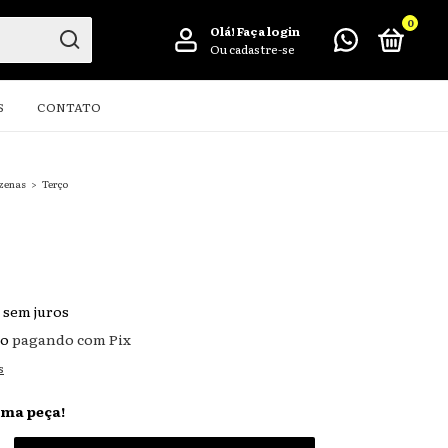
0
Olá!
Faça login
Ou cadastre-se
S
CONTATO
ezenas
>
Terço
sem juros
to
pagando com Pix
s
ima peça!