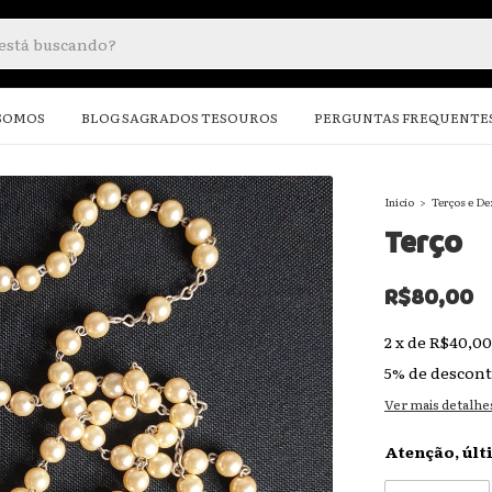
SOMOS
BLOG SAGRADOS TESOUROS
PERGUNTAS FREQUENTE
Início
>
Terços e D
Terço
R$80,00
2
x
de
R$40,00
5% de descon
Ver mais detalhe
Atenção, últ