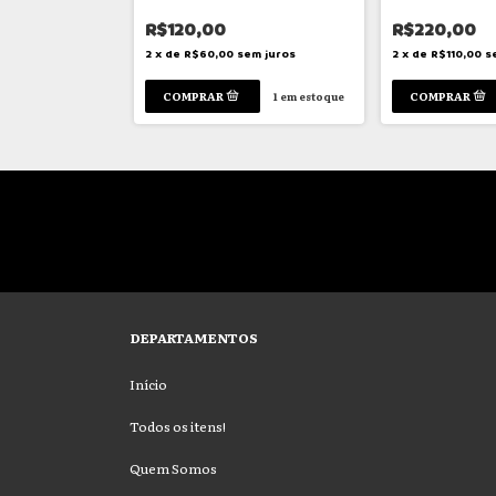
R$120,00
R$220,00
em juros
2
x
de
R$60,00
sem juros
2
x
de
R$110,00
s
3
em estoque
1
em estoque
DEPARTAMENTOS
Início
Todos os itens!
Quem Somos