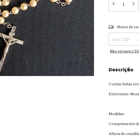
Entregas para o
Meios de en
Não sei meu CE
Descrição
Contas feitas co
Entremeio: Noss
Medidas:
Comprimento do
Altura do crucifi