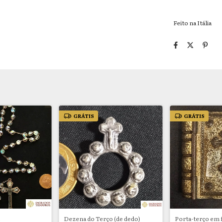
Feito na Itália
GRÁTIS
GRÁTIS
l
Dezena do Terço (de dedo)
Porta-terço em 