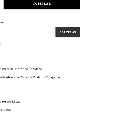
ALTERAR CEP
 CEP:
vio
CALCULAR
P
m material sintético perolado
a Senhora das Graças (Medalha Milagrosa)
 terço: 42 cm
xo: 4 cm