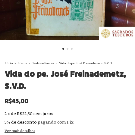
Início
>
Livros
>
Santos e Santas
>
Vida do pe. José Freinademetz, S.V.D.
Vida do pe. José Freinademetz,
S.V.D.
R$45,00
2
x
de
R$22,50
sem juros
5% de desconto
pagando com Pix
Ver mais detalhes