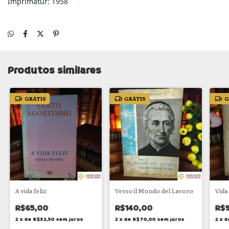
Imprimatur: 1958
Produtos similares
GRÁTIS
GRÁTIS
G
A vida feliz
Verso il Mondo del Lavoro
Vida
R$65,00
R$140,00
R$
2
x
de
R$32,50
sem juros
2
x
de
R$70,00
sem juros
2
x
d