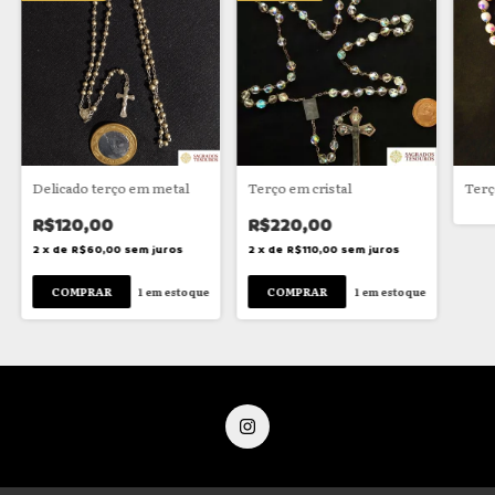
Delicado terço em metal
Terço em cristal
Terç
R$120,00
R$220,00
2
x
de
R$60,00
sem juros
2
x
de
R$110,00
sem juros
1
em estoque
1
em estoque