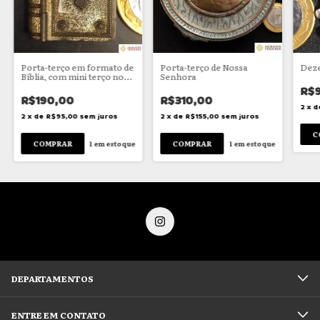
Porta-terço em formato de
Porta-terço de Nossa
Deze
Bíblia, com mini terço no
Senhora
interior
R$
R$190,00
R$310,00
2
x
d
2
x
de
R$95,00
sem juros
2
x
de
R$155,00
sem juros
1
em estoque
1
em estoque
DEPARTAMENTOS
ENTRE EM CONTATO