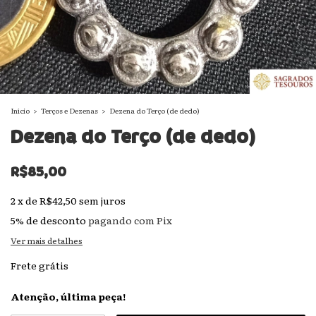
Início
>
Terços e Dezenas
>
Dezena do Terço (de dedo)
Dezena do Terço (de dedo)
R$85,00
2
x
de
R$42,50
sem juros
5% de desconto
pagando com Pix
Ver mais detalhes
Frete grátis
Atenção, última peça!