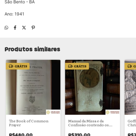
São Bento - BA
Ano: 1941
Produtos similares
GRÁTIS
GRÁTIS
G
The Book of Common
Manual da Missa e da
Goff
Prayer
Confissão contendo os
Chri
principaes exercicios de
devoção
R$480,00
R$310,00
R$