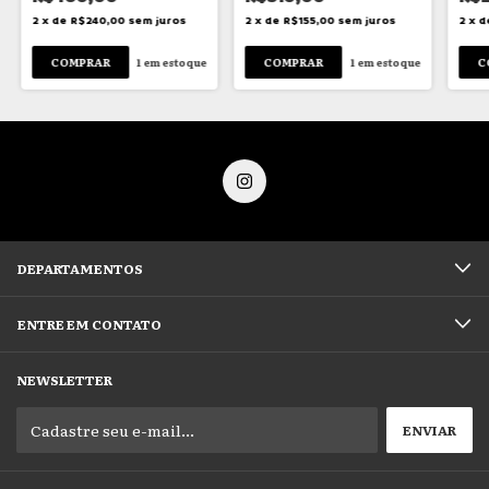
2
x
de
R$240,00
sem juros
2
x
de
R$155,00
sem juros
2
x
d
1
em estoque
1
em estoque
DEPARTAMENTOS
ENTRE EM CONTATO
NEWSLETTER