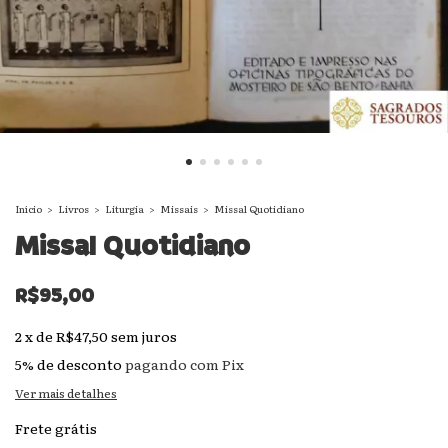
Início
>
Livros
>
Liturgia
>
Missais
>
Missal Quotidiano
Missal Quotidiano
R$95,00
2
x
de
R$47,50
sem juros
5% de desconto
pagando com Pix
Ver mais detalhes
Frete grátis