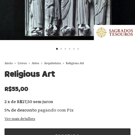
Início
>
Livros
>
Artes
>
Arquitetura
>
Religious Art
Religious Art
R$55,00
2
x
de
R$27,50
sem juros
5% de desconto
pagando com Pix
Ver mais detalhes