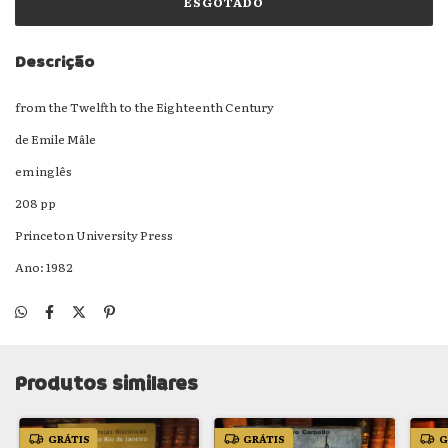
Descrição
from the Twelfth to the Eighteenth Century
de Emile Mâle
em inglês
208 pp
Princeton University Press
Ano: 1982
Produtos similares
GRÁTIS
GRÁTIS
G